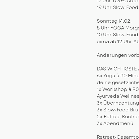
17 Uhr YOGA Aben
19 Uhr Slow-Fo
​Sonntag 14.02.
8 Uhr YOGA Morge
10 Uhr Slow-Foo
circa ab 12 Uhr A
Änderungen vorb
DAS WICHTIGSTE 
6x Yoga à 90 Min
deine gesetzlich
1x Workshop à 90
Ayurveda Wellnes
3x Übernachtun
3x Slow-Food Br
2x Kaffee, Kuche
3x Abendmenü
​​Retreat-Gesamtp