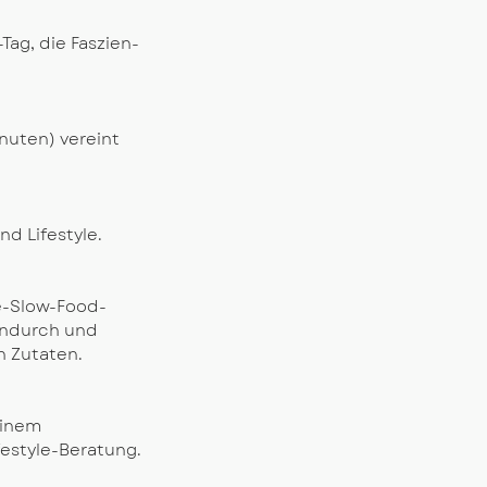
Tag, die Faszien-
nuten) vereint
d Lifestyle.
e-Slow-Food-
endurch und
 Zutaten.​
einem
festyle-Beratung.