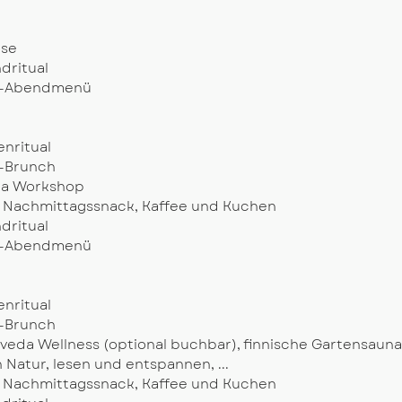
ise
dritual
od-Abendmenü
nritual
d-Brunch
eda Workshop
r Nachmittagssnack, Kaffee und Kuchen
dritual
od-Abendmenü
nritual
d-Brunch
urveda Wellness (optional buchbar), finnische Gartensauna
atur, lesen und entspannen, ...
r Nachmittagssnack, Kaffee und Kuchen