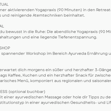
TUAL
iner aktivierenden Yogapraxis (90 Minuten) in den Retreat-
ws und reinigende Atemtechniken beinhaltet.
AL
u bewusst in die Ruhe: Die abendliche Yogapraxis (90 Mi
ahaltungen und eine liegende Tiefenentspannung.
SHOP
n spannender Workshop im Bereich Ayurveda Ernährung un
erwartet dich morgens ein süßer und herzhafter 3-Gäng
ags Kaffee, Kuchen und ein herzhafter Snack für zwisch
arisches Menü, komponiert aus regionalen und saisonalen
ESS (optional buchbar)
t einer ayurvedischen Massage oder hole dir Tipps zu d
stitutionstyp in einer ayurvedischen Gesundheits- und Li