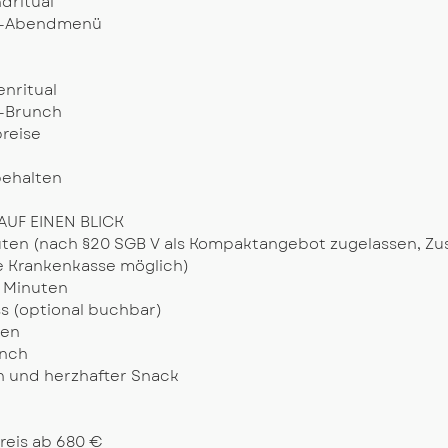
dritual
od-Abendmenü
nritual
d-Brunch
breise
ehalten
AUF EINEN BLICK
uten (nach §20 SGB V als Kompaktangebot zugelassen, Z
e Krankenkasse möglich)
 Minuten
s (optional buchbar)
gen
unch
n und herzhafter Snack
reis ab 680 €