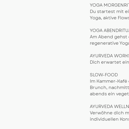
YOGA MORGENRI
Du startest mit e
Yoga, aktive Flo
YOGA ABENDRITU
Am Abend gehst d
regenerative Yog
AYURVEDA WORK
Dich erwartet ei
SLOW-FOOD
Im Kammer-Kafé 
Brunch, nachmitt
abends ein veget
​AYURVEDA WELLN
Verwöhne dich mi
individuellen Kon