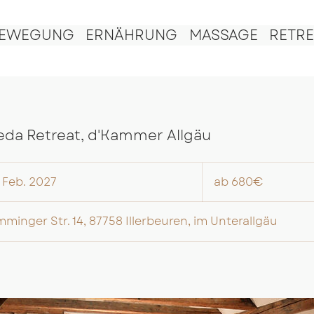
EWEGUNG
ERNÄHRUNG
MASSAGE
RETRE
eda Retreat, d'Kammer Allgäu
ab
680€
. Feb. 2027
B
ab 680€
e
g
nger Str. 14, 87758 Illerbeuren, im Unterallgäu
i
n
n
t
a