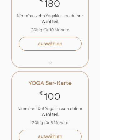
180€
180
€
12 Wochen
Nimm' an zehn Yogaklassen deiner
Mindestlaufzeit 12 Wochen
Wahl teil.
mit Events kompatibel
Gültig für 10 Monate
15% Rabatt auf Workshops
auswählen
und Massagen
18€ pro Kurseinheit
Ab Kaufdatum 10 Monate
YOGA 5er-Karte
gültig
100€
100
€
Flexible Buchung über
unseren online-Kursplan
Nimm' an fünf Yogaklassen deiner
Wahl teil.
Mit Events und
Workshops kompatibel
Gültig für 5 Monate
auswählen