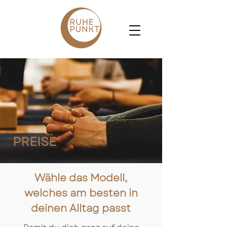
PREISE
Wähle das Modell,
welches am besten in
deinen Alltag passt