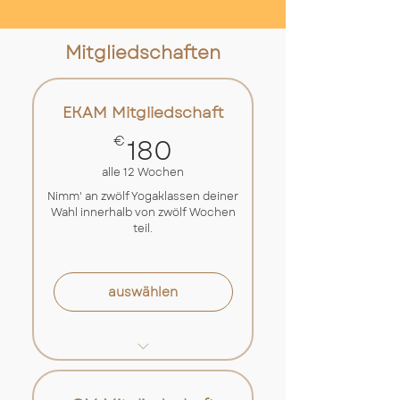
Von 1. Juni bis 28. August
Mitgliedschaften
2026 gültig
Flexible Buchung über
unseren online-Kursplan
EKAM Mitgliedschaft
Einlösbar für alle Klassen
180€
180
€
und Events
alle 12 Wochen
Nimm' an zwölf Yogaklassen deiner
Wahl innerhalb von zwölf Wochen
teil.
auswählen
15€ pro Kurseinheit
Flexible Buchung über