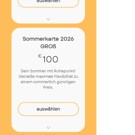
auswählen
4x Kurseinheiten à 12,50€
von 1. Juni bis 28. August
Sommerkarte 2026
2026 gültig
GROß
Flexible Buchung über
100€
100
€
unseren online-Kursplan
Einlösbar für alle Klassen
Dein Sommer mit Ruhepunkt!
Genieße maximale Flexibilität zu
und Events
einem sommerlich günstigen
Preis.
auswählen
8x Kurseinheiten á 12,50€