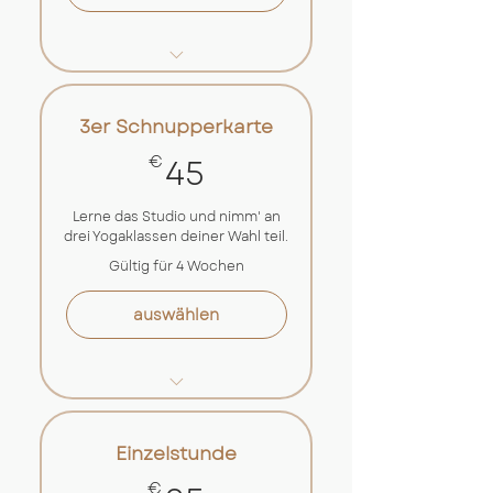
20€ pro Kurseinheit
Ab Kaufdatum fünf
3er Schnupperkarte
Monate gültig
45€
45
€
Flexible Buchung über
unseren online-Kursplan
Lerne das Studio und nimm' an
drei Yogaklassen deiner Wahl teil.
Mit Events und
Workshops kompatibel
Gültig für 4 Wochen
auswählen
Flexible Buchung über
unseren online-Kursplan
Einzelstunde
Exklusiv für
€
Neukund*innen